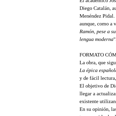
El académico Jos
Diego Catalán, au
Menéndez Pidal. 
aunque, como a ve
Ramón, pese a su 
lengua moderna
"
FORMATO CÓM
La obra, que sig
La épica español
y de fácil lectur
El objetivo de Di
llegar a actualiz
existente utiliza
En su opinión, la