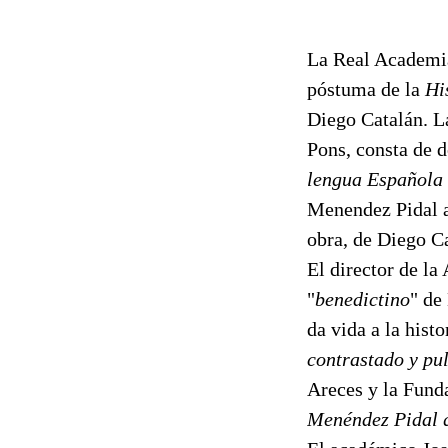
La Real Academia
póstuma de la
Hi
Diego Catalán. La
Pons, consta de d
lengua Española
Menendez Pidal ac
obra, de Diego Cat
El director de la
"
benedictino
" de
da vida a la hist
contrastado y pu
Areces y la Funda
Menéndez Pidal q