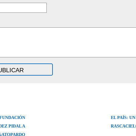
 FUNDACIÓN
EL PAÍS: U
EZ PIDAL A
RASCACIEL
GATOPARDO