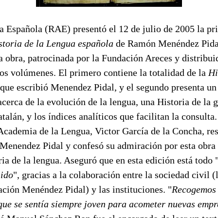
 Española (RAE) presentó el 12 de julio de 2005 la pr
storia de la Lengua española
de Ramón Menéndez Pidal,
 obra, patrocinada por la Fundación Areces y distribui
os volúmenes. El primero contiene la totalidad de la
Hi
que escribió Menendez Pidal, y el segundo presenta un
erca de la evolución de la lengua, una Historia de la g
alán, y los índices analíticos que facilitan la consulta.
 Academia de la Lengua, Victor García de la Concha, res
 Menendez Pidal y confesó su admiración por esta obra 
oria de la lengua. Aseguró que en esta edición está todo 
lido
", gracias a la colaboración entre la sociedad civil 
ción Menéndez Pidal) y las instituciones. "
Recogemos e
ue se sentía siempre joven para acometer nuevas empr