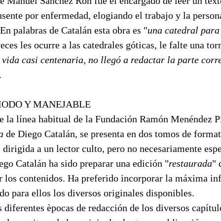
é Manuel Sánchez Ron fue el encargado de leer un tex
sente por enfermedad, elogiando el trabajo y la person
En palabras de Catalán esta obra es "
una catedral para
ces les ocurre a las catedrales góticas, le falte una torr
vida casi centenaria, no llegó a redactar la parte corr
.
ODO Y MANEJABLE
ue la línea habitual de la Fundación Ramón Menéndez Pi
a
de Diego Catalán, se presenta en dos tomos de form
a, dirigida a un lector culto, pero no necesariamente esp
ego Catalán ha sido preparar una edición "
restaurada
" 
ar los contenidos. Ha preferido incorporar la máxima i
ndo para ellos los diversos originales disponibles.
s diferentes èpocas de redacción de los diversos capítul