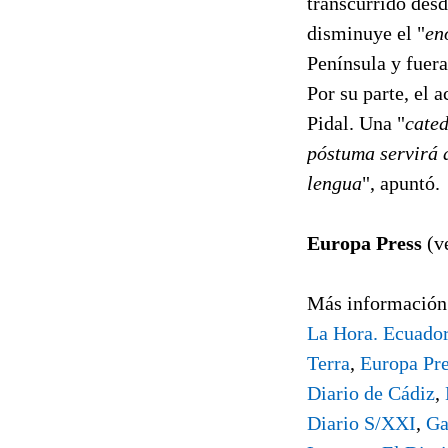
transcurrido desd
disminuye el "
en
Península y fuera
Por su parte, el
Pidal. Una "
cate
póstuma servirá a
lengua
", apuntó.
Europa Press
(ve
Más información
La Hora. Ecuado
Terra
,
Europa Pr
Diario de Cádiz
,
Diario S/XXI
,
Ga