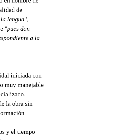
to en nombre de
alidad de
 la lengua
",
e "
pues don
espondiente a la
dal iniciada con
ato muy manejable
ecializado.
de la obra sin
nformación
os y el tiempo