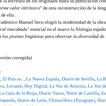
e la escritura de los originales hasta su publicación co
orme valor intrínsico
" de esta reconstrucción de la len
 de ella.
 académico Manuel Seco elogió la modernidad de la ob
dral inacabada
" esencial en el marco la filología españo
 los jóvenes lingüistas para observar la diversidad de l
rsión corregida)
:
r
,
El País.es.
,
La Nueva España
,
Diario de Sevilla
,
La R
ess
,
Levante
,
Hoy Digital
,
La Voz de Asturias
,
La Voz de
La Guía de la Rioja
,
Diario Vasco
,
Norte de Castilla
,
Es
topardo
,
Diario de León
,
Última Hora (Paraguay)
,
Diar