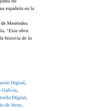
njunta no
gua española en la
ra de Menéndez
la. "
Esta obra
a historia de la
azón Digital
,
 Galicia
,
trella Digital
,
io de Jerez
,