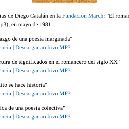
ias de Diego Catalán en la
Fundación March
: "El roma
mp3), en mayo de 1981
azgo de una poesía marginada"
encia
|
Descargar archivo MP3
tura de significados en el romancero del siglo XX"
encia
|
Descargar archivo MP3
to se hace historia"
encia
|
Descargar archivo MP3
ica de una poesía colectiva"
encia
|
Descargar archivo MP3