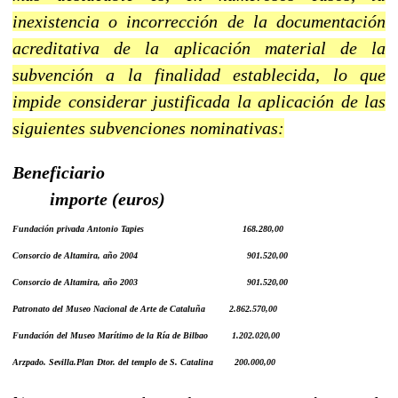
inexistencia o incorrección de la documentación
acreditativa de la aplicación material de la
subvención a la finalidad establecida, lo que
impide considerar justificada la aplicación de las
siguientes subvenciones nominativas:
Beneficiario
---------------------------- ---------------
------
importe (euros)
Fundación privada Antonio Tapies
------------------------------------
168.280,00
Consorcio de Altamira, año 2004
----------------------------------------
901.520,00
Consorcio de Altamira, año 2003
----------------------------------------
901.520,00
Patronato del Museo Nacional de Arte de Cataluña
-------
2.862.570,00
Fundación del Museo Marítimo de la Ría de Bilbao
-------
1.202.020,00
Arzpado. Sevilla.Plan Dtor. del templo de S. Catalina
-------
200.000,00