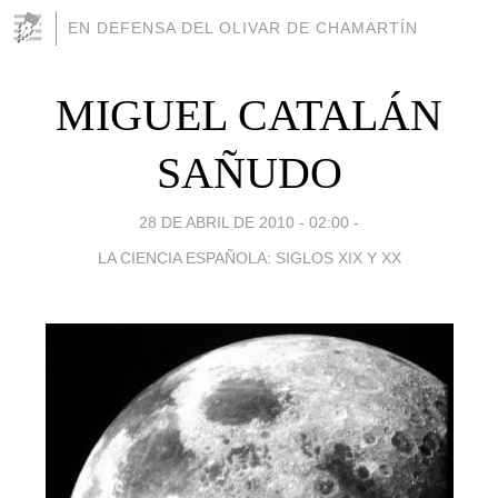
EN DEFENSA DEL OLIVAR DE CHAMARTÍN
MIGUEL CATALÁN
SAÑUDO
28 DE ABRIL DE 2010 - 02:00
-
LA CIENCIA ESPAÑOLA: SIGLOS XIX Y XX